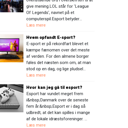
ovenstående ord i overskriften til at
give mening.LOL står for 'League
Of Legends', navnet på et
computerspil.Esport betyder…
Læs mere
Hvem opfandt E-sport?
E-sport er på rekordfart blevet et
kæmpe fænomen over det meste
af verden. For den almene borger
føles det næsten som om, at man
stod op en dag, og lige pludsel…
Læs mere
Hvor kan jeg gå til esport?
Esport har vundet meget frem
i&nbsp;Danmark over de seneste
fem år.&nbsp;Esport er i dag så
udbredt, at det kan spilles i mange
af de lokale idræstsforeninger. …
Læs mere