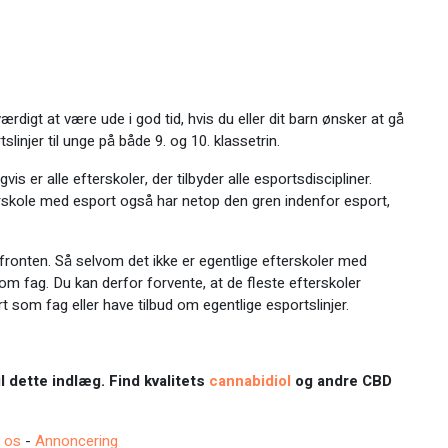
rdigt at være ude i god tid, hvis du eller dit barn ønsker at gå
linjer til unge på både 9. og 10. klassetrin.
 er alle efterskoler, der tilbyder alle esportsdiscipliner.
kole med esport også har netop den gren indenfor esport,
sfronten. Så selvom det ikke er egentlige efterskoler med
om fag. Du kan derfor forvente, at de fleste efterskoler
 som fag eller have tilbud om egentlige esportslinjer.
l dette indlæg. Find kvalitets
cannabidiol
og andre CBD
 os
-
Annoncering