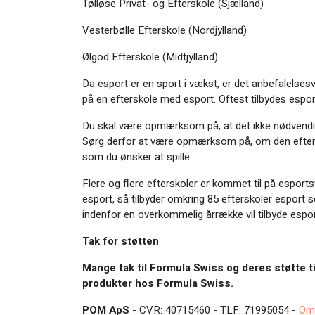
Tølløse Privat- og Efterskole (Sjælland)
Vesterbølle Efterskole (Nordjylland)
Ølgod Efterskole (Midtjylland)
Da esport er en sport i vækst, er det anbefalelsesvæ
på en efterskole med esport. Oftest tilbydes esports
Du skal være opmærksom på, at det ikke nødvendigvis
Sørg derfor at være opmærksom på, om den efters
som du ønsker at spille.
Flere og flere efterskoler er kommet til på esport
esport, så tilbyder omkring 85 efterskoler esport s
indenfor en overkommelig årrække vil tilbyde esport
Tak for støtten
Mange tak til Formula Swiss og deres støtte ti
produkter hos Formula Swiss.
POM ApS
- CVR: 40715460 - TLF: 71995054 -
Om