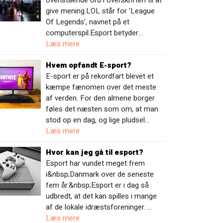
ovenstående ord i overskriften til at
give mening.LOL står for 'League
Of Legends', navnet på et
computerspil.Esport betyder…
Læs mere
Hvem opfandt E-sport?
E-sport er på rekordfart blevet et
kæmpe fænomen over det meste
af verden. For den almene borger
føles det næsten som om, at man
stod op en dag, og lige pludsel…
Læs mere
Hvor kan jeg gå til esport?
Esport har vundet meget frem
i&nbsp;Danmark over de seneste
fem år.&nbsp;Esport er i dag så
udbredt, at det kan spilles i mange
af de lokale idræstsforeninger. …
Læs mere