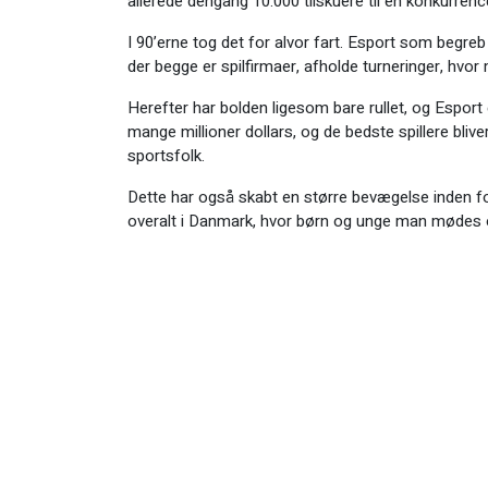
allerede dengang 10.000 tilskuere til en konkurren
I 90’erne tog det for alvor fart. Esport som begre
der begge er spilfirmaer, afholde turneringer, hvor
Herefter har bolden ligesom bare rullet, og Esport
mange millioner dollars, og de bedste spillere bliv
sportsfolk.
Dette har også skabt en større bevægelse inden fo
overalt i Danmark, hvor børn og unge man mødes o