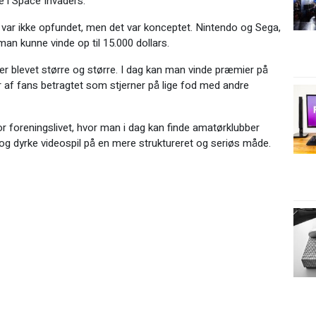
ce i Space Invaders.
b var ikke opfundet, men det var konceptet. Nintendo og Sega,
 man kunne vinde op til 15.000 dollars.
 er blevet større og større. I dag kan man vinde præmier på
er af fans betragtet som stjerner på lige fod med andre
r foreningslivet, hvor man i dag kan finde amatørklubber
g dyrke videospil på en mere struktureret og seriøs måde.