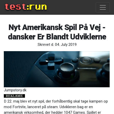
Nyt Amerikansk Spil På Vej -
dansker Er Blandt Udviklerne
Skrevet d. 04. July 2019
Jumpstory.dk
D 22. maj blev et nyt spil, der forhåbentlig skal tage kampen op
mod Fortnite, lanceret på steam. Udvikleren bag er en
amerikansk virksomhed, der hedder 1047 Games. Spillet er