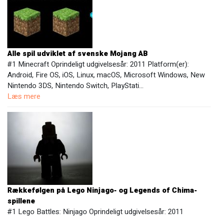
Alle spil udviklet af svenske Mojang AB
#1 Minecraft Oprindeligt udgivelsesår: 2011 Platform(er):
Android, Fire OS, iOS, Linux, macOS, Microsoft Windows, New
Nintendo 3DS, Nintendo Switch, PlayStati…
Læs mere
Rækkefølgen på Lego Ninjago- og Legends of Chima-
spillene
#1 Lego Battles: Ninjago Oprindeligt udgivelsesår: 2011