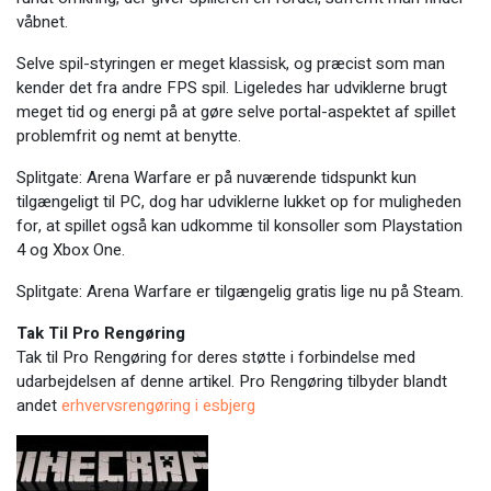
våbnet.
Selve spil-styringen er meget klassisk, og præcist som man
kender det fra andre FPS spil. Ligeledes har udviklerne brugt
meget tid og energi på at gøre selve portal-aspektet af spillet
problemfrit og nemt at benytte.
Splitgate: Arena Warfare er på nuværende tidspunkt kun
tilgængeligt til PC, dog har udviklerne lukket op for muligheden
for, at spillet også kan udkomme til konsoller som Playstation
4 og Xbox One.
Splitgate: Arena Warfare er tilgængelig gratis lige nu på Steam.
Tak Til Pro Rengøring
Tak til Pro Rengøring for deres støtte i forbindelse med
udarbejdelsen af denne artikel. Pro Rengøring tilbyder blandt
andet
erhvervsrengøring i esbjerg