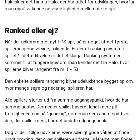
Faktisk er det fans a Halo, der har stået for udviklingen, hvorfor
man også vil kunne se visse ligheder mellem de to spil.
Ranked eller ej?
Når der udkommer et nyt FPS spil, så er noget af det første,
spillerne gerne vil vide, følgende: Er der et ranking system i
spillet? I dette tilfælde er det et klar ja. Ranking systemer
kommer til at fungere ligesom man kender det fra Halo, hvor
spillerne bliver rangeret fra nr. 1 - 50.
Den enkelte spillers rangering bliver udelukkende bygget op om,
hvor mange sejre og nederlag, spilleren har.
Alle spillere starter ud fra samme udgangspunkt, hvor de har
samme udstyr. Dermed er spillet baseret langt mere på
færdigheder, end på “grinding”, som man ser i andre spil, hvor
den, der spiller mest, har det bedste udgangspunkt.
Dog vil der ifølge udviklerne være særligt gode våben at finde
rundt omkring, der giver spilleren en fordel, såfremt man finder