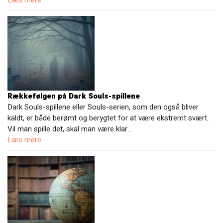
Rækkefølgen på Dark Souls-spillene
Dark Souls-spillene eller Souls-serien, som den også bliver
kaldt, er både berømt og berygtet for at være ekstremt svært.
Vil man spille det, skal man være klar…
Læs mere