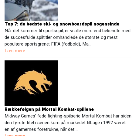
Top 7: de bedste ski- og snowboardspil nogensinde
Når det kommer til sportsspil, er vi alle mere end bekendte med
de succesfulde spiltitler omhandlede de største og mest
populære sportsgrene; FIFA (fodbold), Ma…
Læs mere
Rækkefølgen på Mortal Kombat-spillene
Midway Games’ fede fighting-spilserie Mortal Kombat har siden
den første titel i serien kom på markedet tilbage i 1992 været
en af gamernes foretrukne, når det …
Læs mere